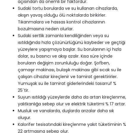
açısından da önemli bir faktördür.
Sudaki tortu borularda ve su kullanan cihazlarda,
akışın yavaş olduğu ölü noktalarda birikirler.
Tıkanmalara ve hassas kontrol cihazlarının
bozulmasına neden olurlar.
Sudaki sertlik zamanla kendiliğinden veya su
ısıtıldığında hızla çözünürlüğünü kaybeder ve geçtiği
yüzeylere yapışmaya başlar. Su borularının içi hızla
dolar, su basıncı ve akışı azalır. Kısa süre içinde
boruların değişim zorunluluğu doğar. Şofben,
çamaşır makinası, bulaşık makinası gibi sıcak su ile
çalışan cihazlar kireçlenir ve tamirat gerektirirler.
Yumuşak su ile tamirat giderlerindeki tasarruf %
25`tir.
Suyun ısıtıldığı yüzeylerde daha da artan kireçlenme,
yalıtkanlığa sebep olur ve elektrik tüketimi % 17 artar.
Musluk ve vanalarda, duşlarda arızalar daha sık
oluşur.
Kalorifer tesisatındaki kireçlenme yakıt tüketiminin %
22 artmasına sebep olur.