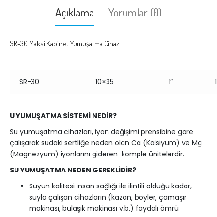
Açıklama
Yorumlar (0)
SR-30 Maksi Kabinet Yumuşatma Cihazı
SR-30
10×35
1″
1
U YUMUŞATMA SİSTEMİ NEDİR?
Su yumuşatma cihazları, iyon değişimi prensibine göre
çalışarak sudaki sertliğe neden olan Ca (Kalsiyum) ve Mg
(Magnezyum) iyonlarını gideren komple ünitelerdir.
SU YUMUŞATMA NEDEN GEREKLİDİR?
Suyun kalitesi insan sağlığı ile ilintili olduğu kadar,
suyla çalışan cihazların (kazan, boyler, çamaşır
makinası, bulaşık makinası v.b.) faydalı ömrü